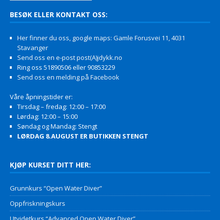
BESØK ELLER KONTAKT OSS:
Her finner du oss, google maps: Gamle Forusvei 11, 4031
Stavanger
Send oss en e-post post(A)jdykk.no
Ring oss 51890506 eller 90853229
Send oss en melding på Facebook
Våre åpningstider er:
Tirsdag – fredag: 12:00 – 17:00
Lørdag: 12:00 – 15:00
Søndag og Mandag: Stengt
LØRDAG 8.AUGUST ER BUTIKKEN STENGT
KJØP KURSET DITT HER:
Grunnkurs “Open Water Diver”
Oppfriskningskurs
Utvidetkurs “Advanced Open Water Diver”