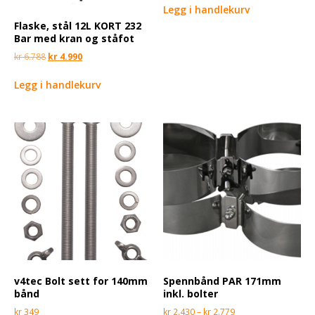
Legg i handlekurv
Flaske, stål 12L KORT 232
Bar med kran og ståfot
kr
6.788
kr
4.990
Legg i handlekurv
v4tec Bolt sett for 140mm
Spennbånd PAR 171mm
bånd
inkl. bolter
kr
349
kr
2.430
–
kr
2.779