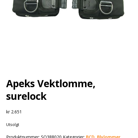
Apeks Vektlomme,
surelock
kr
2.651
Utsolgt
Produktnummer:
SQ388020
Kategorier:
BCD
,
Blylommer