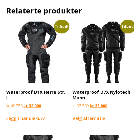
Relaterte produkter
Tilbud!
Tilbud!
Waterproof D1X Herre Str.
Waterproof D7X Nylotech
L
Mann
kr
48.750
kr
32.000
kr
37.500
kr
33.000
Legg i handlekurv
Velg alternativ