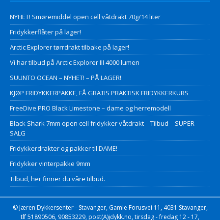
NYHET! Smøremiddel open cell våtdrakt 70g/14 liter
Fridykkerflåter på lager!
Arctic Explorer tørrdrakt tilbake på lager!
Vi har tilbud på Arctic Explorer III 4000 lumen
SUUNTO OCEAN – NYHET! – PÅ LAGER!
KJØP FRIDYKKERPAKKE, FÅ GRATIS PRAKTISK FRIDYKKERKURS
FreeDive PRO Black Limestone – dame og herremodell
Black Shark 7mm open cell fridykker våtdrakt – Tilbud – SUPER
SALG
Fridykkerdrakter og pakker til DAME!
Fridykker vinterpakke 9mm
Tilbud, her finner du våre tilbud.
© Jæren Dykkersenter - Stavanger, Gamle Forusvei 11, 4031 Stavanger,
tlf 51890506, 90853229, post(A)jdykk.no, tirsdag - fredag 12 - 17,