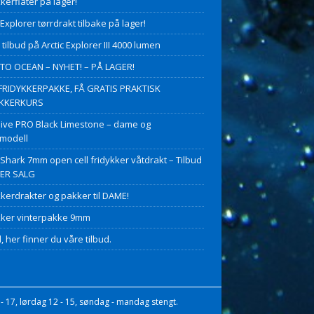
kerflåter på lager!
 Explorer tørrdrakt tilbake på lager!
 tilbud på Arctic Explorer III 4000 lumen
O OCEAN – NYHET! – PÅ LAGER!
FRIDYKKERPAKKE, FÅ GRATIS PRAKTISK
YKKERKURS
ive PRO Black Limestone – dame og
modell
 Shark 7mm open cell fridykker våtdrakt – Tilbud
PER SALG
kkerdrakter og pakker til DAME!
kker vinterpakke 9mm
, her finner du våre tilbud.
- 17, lørdag 12 - 15, søndag - mandag stengt.