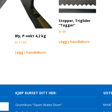
Stopper, Triglider
“Tagger”
kr
69
,
Bly, P-vekt 4,2 kg
Legg i handlekurv
kr
1.159
Legg i handlekurv
KJØP KURSET DITT HER:
SIST
Grunnkurs “Open Water Diver”
NYHET