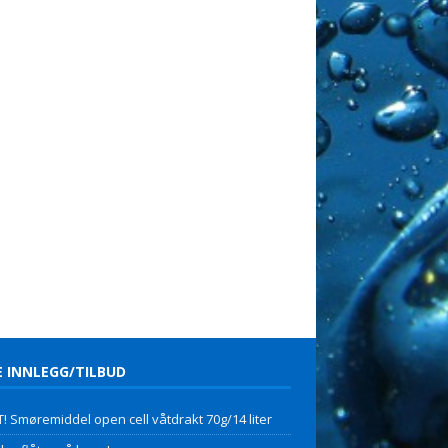
E INNLEGG/TILBUD
! Smøremiddel open cell våtdrakt 70g/14 liter