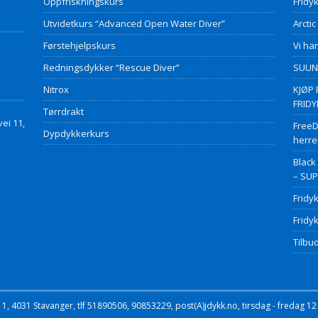
Oppfriskningskurs
Fridyk
Utvidetkurs “Advanced Open Water Diver”
Arctic
Førstehjelpskurs
Vi har
Redningsdykker “Rescue Diver”
SUUNT
Nitrox
KJØP 
FRID
Tørrdrakt
ei 11,
FreeD
Dypdykkerkurs
herre
Black
– SU
Fridy
Fridy
Tilbud
, 4031 Stavanger, tlf 51890506, 90853229, post(A)jdykk.no, tirsdag - fredag 12 