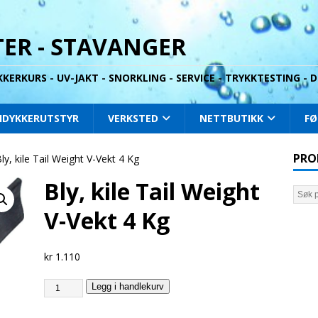
ER - STAVANGER
YKKERKURS - UV-JAKT - SNORKLING - SERVICE - TRYKKTESTING -
IDYKKERUTSTYR
VERKSTED
NETTBUTIKK
FØ
PRO
ly, kile Tail Weight V-Vekt 4 Kg
Bly, kile Tail Weight
V-Vekt 4 Kg
kr
1.110
Legg i handlekurv