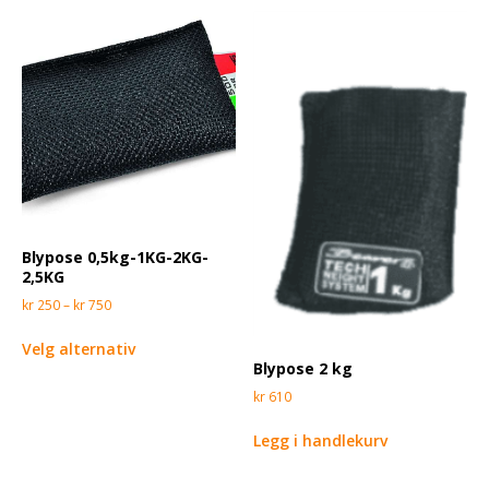
Blypose 0,5kg-1KG-2KG-
2,5KG
kr
250
–
kr
750
Velg alternativ
Blypose 2 kg
kr
610
Legg i handlekurv