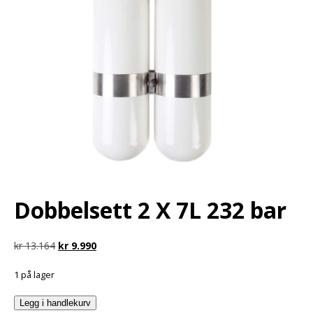
Dobbelsett 2 X 7L 232 bar
kr
13.164
kr
9.990
1 på lager
Legg i handlekurv