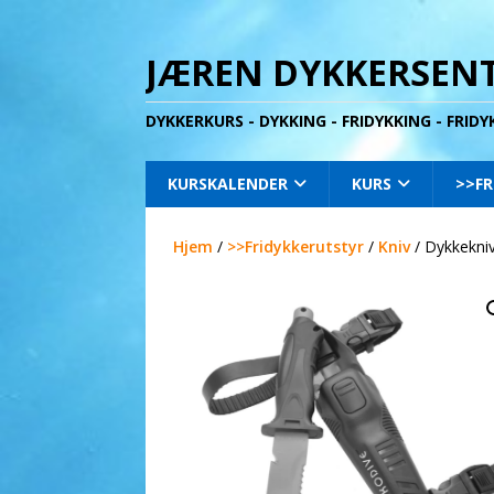
JÆREN DYKKERSENT
DYKKERKURS - DYKKING - FRIDYKKING - FRID
KURSKALENDER
KURS
>>FR
Hjem
/
>>Fridykkerutstyr
/
Kniv
/ Dykkekniv