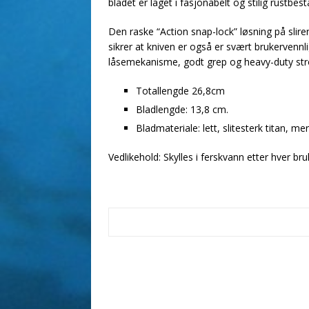
bladet er laget i fasjonabelt og stilig rustbesta
Den raske “Action snap-lock” løsning på slire
sikrer at kniven er også er svært brukervennli
låsemekanisme, godt grep og heavy-duty str
Totallengde 26,8cm
Bladlengde: 13,8 cm.
Bladmateriale: lett, slitesterk titan, mer 
Vedlikehold: Skylles i ferskvann etter hver bru