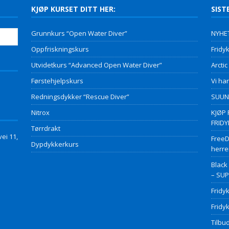
KJØP KURSET DITT HER:
SIST
Grunnkurs “Open Water Diver”
NYHET
Oppfriskningskurs
Fridyk
Utvidetkurs “Advanced Open Water Diver”
Arctic
Førstehjelpskurs
Vi har
Redningsdykker “Rescue Diver”
SUUNT
Nitrox
KJØP 
FRID
Tørrdrakt
ei 11,
FreeD
Dypdykkerkurs
herre
Black
– SU
Fridy
Fridy
Tilbud