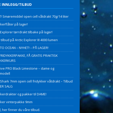
E INNLEGG/TILBUD
! Smøremiddel open cell våtdrakt 70g/14 liter
kerflåter på lager!
 Explorer tørrdrakt tilbake på lager!
 tilbud på Arctic Explorer III 4000 lumen
O OCEAN – NYHET! – PÅ LAGER!
FRIDYKKERPAKKE, FÅ GRATIS PRAKTISK
YKKERKURS
ive PRO Black Limestone – dame og
modell
 Shark 7mm open cell fridykker våtdrakt – Tilbud
PER SALG
kkerdrakter og pakker til DAME!
kker vinterpakke 9mm
, her finner du våre tilbud.