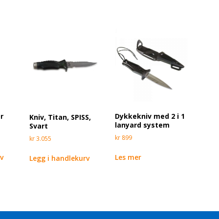
or
Dykkekniv med 2 i 1
Kniv, Titan, SPISS,
lanyard system
Svart
kr
899
kr
3.055
rv
Les mer
Legg i handlekurv