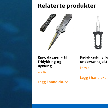
Relaterte produkter
Kniv, dagger – til
Fridykkerkniv f
fridykking og
undervannsjakt
dykking
kr
699
kr
699
Legg i handleku
Legg i handlekurv