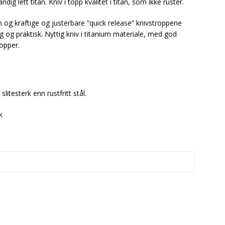
ndig lett titan. Kniv i topp kvalitet i titan, som ikke ruster.
n og kraftige og justerbare “quick release” knivstroppene
g og praktisk. Nyttig kniv i titanium materiale, med god
opper.
slitesterk enn rustfritt stål.
k