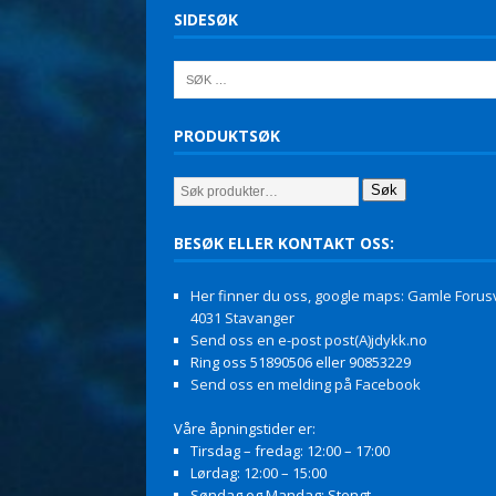
SIDESØK
PRODUKTSØK
Søk
BESØK ELLER KONTAKT OSS:
Her finner du oss, google maps: Gamle Forusv
4031 Stavanger
Send oss en e-post post(A)jdykk.no
Ring oss 51890506 eller 90853229
Send oss en melding på Facebook
Våre åpningstider er:
Tirsdag – fredag: 12:00 – 17:00
Lørdag: 12:00 – 15:00
Søndag og Mandag: Stengt