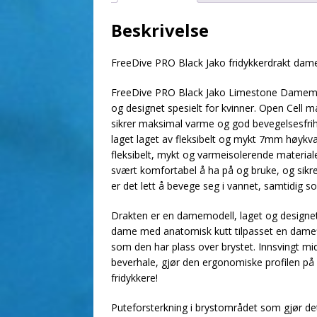
Beskrivelse
FreeDive PRO Black Jako fridykkerdrakt dam
FreeDive PRO Black Jako Limestone Damemode
og designet spesielt for kvinner. Open Cell
sikrer maksimal varme og god bevegelsesfrihe
laget laget av fleksibelt og mykt 7mm høykv
fleksibelt, mykt og varmeisolerende material
svært komfortabel å ha på og bruke, og sikr
er det lett å bevege seg i vannet, samtidig 
Drakten er en damemodell, laget og designet sp
dame med anatomisk kutt tilpasset en damef
som den har plass over brystet. Innsvingt mi
beverhale, gjør den ergonomiske profilen på 
fridykkere!
Puteforsterkning i brystområdet som gjør det