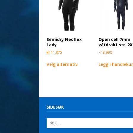
Semidry Neoflex
Open cell 7mm
Lady
våtdrakt str. 2X
kr
11.875
kr
3.990
Velg alternativ
Legg i handleku
SIDESØK