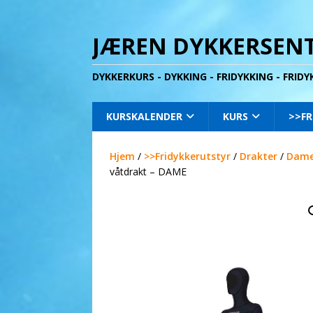
JÆREN DYKKERSENT
DYKKERKURS - DYKKING - FRIDYKKING - FRID
KURSKALENDER
KURS
>>FR
Hjem
/
>>Fridykkerutstyr
/
Drakter
/
Dame
våtdrakt – DAME