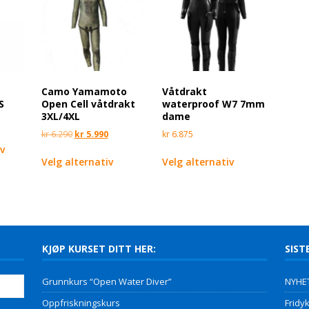
Camo Yamamoto
Våtdrakt
S
Open Cell våtdrakt
waterproof W7 7mm
3XL/4XL
dame
kr
6.290
kr
5.990
kr
6.875
rv
Velg alternativ
Velg alternativ
KJØP KURSET DITT HER:
SIST
Grunnkurs “Open Water Diver”
NYHET
Oppfriskningskurs
Fridyk