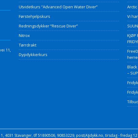
Utvidetkurs “Advanced Open Water Diver”
Arctic
Førstehjelpskurs
Vi har
Redningsdykker “Rescue Diver”
SUUNT
Nitrox
KJØP 
FRID
Tørrdrakt
ei 11,
FreeD
Dypdykkerkurs
herre
Black
– SU
Fridy
Fridy
Tilbud
, 4031 Stavanger, tlf 51890506, 90853229, post(A)jdykk.no, tirsdag - fredag 12 