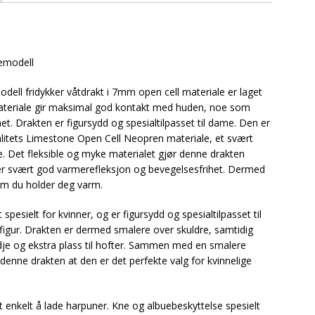
emodell
ll fridykker våtdrakt i 7mm open cell materiale er laget
 materiale gir maksimal god kontakt med huden, noe som
t. Drakten er figursydd og spesialtilpasset til dame. Den er
alitets Limestone Open Cell Neopren materiale, et svært
e. Det fleksible og myke materialet gjør denne drakten
er svært god varmerefleksjon og bevegelsesfrihet. Dermed
som du holder deg varm.
esielt for kvinner, og er figursydd og spesialtilpasset til
igur. Drakten er dermed smalere over skuldre, samtidig
dje og ekstra plass til hofter. Sammen med en smalere
denne drakten at den er det perfekte valg for kvinnelige
 enkelt å lade harpuner. Kne og albuebeskyttelse spesielt