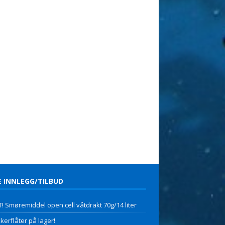
E INNLEGG/TILBUD
! Smøremiddel open cell våtdrakt 70g/14 liter
kerflåter på lager!