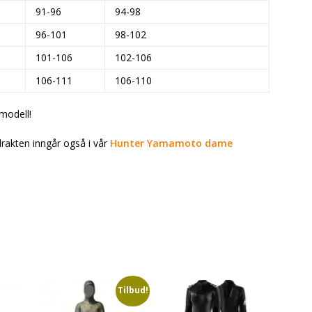
91-96
94-98
96-101
98-102
101-106
102-106
106-111
106-110
modell!
rakten inngår også i vår
Hunter Yamamoto dame
Tilbud!