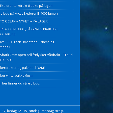
 Explorer tørrdrakt tilbake på lager!
 tilbud på Arctic Explorer III 4000 lumen
O OCEAN – NYHET! – PÅ LAGER!
FRIDYKKERPAKKE, FÅ GRATIS PRAKTISK
YKKERKURS
ive PRO Black Limestone – dame og
modell
 Shark 7mm open cell fridykker våtdrakt – Tilbud
PER SALG
kkerdrakter og pakker til DAME!
kker vinterpakke 9mm
, her finner du våre tilbud.
- 17, lørdag 12 - 15, søndag - mandag stengt.