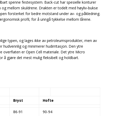
oldbart spenne festesystem. Back-cut har spesielle konturer
en og mellom skuldrene. Drakten er todelt med høyliv-bukse
ppen forsterket for bedre motstand under av- og påkledning.
rgonomisk profil, for å unngå tykkelse mellom lårene.
lige typen, og lages ikke av petroleumsprodukter, men av
er hudvennlig og minimerer hudirritasjon. Den ytre
re overflaten er Open Cell materiale. Det ytre Micro
or å gjøre det mest mulig fleksibelt og holdbart.
Bryst
Hofte
86-91
90-94