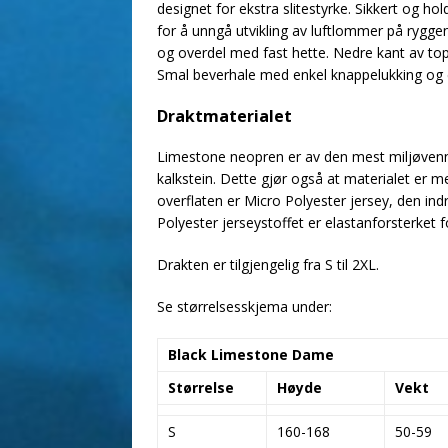
designet for ekstra slitestyrke. Sikkert og h
for å unngå utvikling av luftlommer på rygg
og overdel med fast hette. Nedre kant av to
Smal beverhale med enkel knappelukking og e
Draktmaterialet
Limestone neopren er av den mest miljøvenn
kalkstein. Dette gjør også at materialet er m
overflaten er Micro Polyester jersey, den ind
Polyester jerseystoffet er elastanforsterket f
Drakten er tilgjengelig fra S til 2XL.
Se størrelsesskjema under:
Black Limestone Dame
Størrelse
Høyde
Vekt
S
160-168
50-59