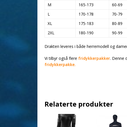
M
165-173
60-69
L
170-178
70-79
XL
175-183
80-89
2XL
180-190
90-99
Drakten leveres i både herremodell og dame
Vi tilbyr også flere
fridykkerpakker
. Denne d
fridykkerpakke.
Relaterte produkter