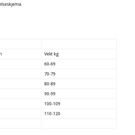
rrelseskjema.
m
Vekt kg
60-69
70-79
80-89
90-99
100-109
110-120