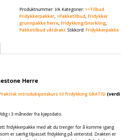
Produktnummer:
I/A
Kategorier:
>>Tilbud
Fridykkerpakker
,
>Pakketilbud
,
Fridykker
grunnpakke herre
,
Fridykking/Snorkling
,
Pakketilbud våtdrakt
Stikkord:
Fridykkerpakke
mestone Herre
Praktisk introduksjonskurs til fridykking GRATIS!
(verdi
yldig i 3 måneder fra kjøpsdato.
tt fridykkerpakke med alt du trenger for å komme igang
om er særlig tilpasset fridykking på vinterstid. Drakten er