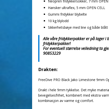
Neopren fridykkersokker, 7 mm OPEN
Hansker ultraflex, 5 mm OPEN CELL
Gummi fridykker blybelte
10 kg blylodd
Sikkerhetsbøye med line og både blått
Alle våre fridykkerpakker er på lager i b
fridykkerpakker!
For eventuell størrelse veiledning ta g
90853229
Drakten:
FreeDive PRO Black Jako Limestone 9mm Open
Drakt i hele 9mm tykkelse. Det myke material
bevegelsesfrihet, kombinert med ekstra varm
kombinasjon av varme og comfort.