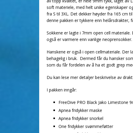
av topp kvalitet, er hele 9mm tykk, laget av 
soft materiele, med helt unike egenskaper og
fra S til 3XL. Det dekker høyder fra 165 cm ti
denne pakken er tykkere enn helårsdrakter, f
Sokkene er lagte i 7mm open cell materiale. De
også er varmere enn vanlige neoprensokker.
Hanskene er også i open cellmateriale. Der l
behagelig i bruk. Dermed får du hansker so
som du får fordelen av å ha et godt grep med
Du kan lese mer detaljer beskrivelse av drakt
I pakken inngår:
FreeDive PRO Black Jako Limestone 9m
Apnea fridykker maske
Apnea fridykker snorkel
One fridykker svømmeføtter