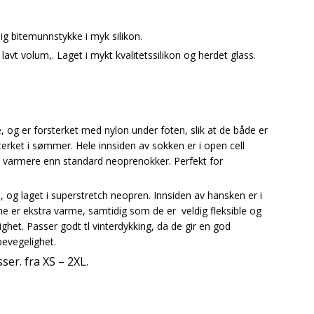
g bitemunnstykke i myk silikon.
t volum,. Laget i mykt kvalitetssilikon og herdet glass.
 og er forsterket med nylon under foten, slik at de både er
terket i sømmer. Hele innsiden av sokken er i open cell
 varmere enn standard neoprenokker. Perfekt for
og laget i superstretch neopren. Innsiden av hansken er i
ne er ekstra varme, samtidig som de er veldig fleksible og
ghet. Passer godt tl vinterdykking, da de gir en god
evegelighet.
ser. fra XS – 2XL.