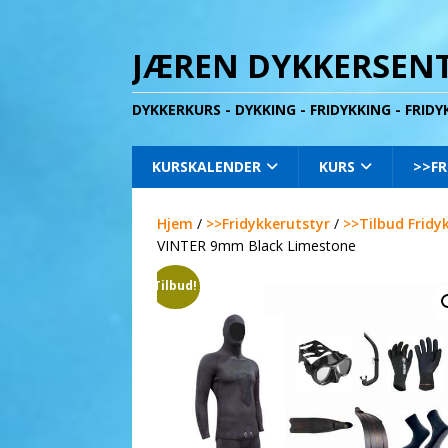
JÆREN DYKKERSENT
DYKKERKURS - DYKKING - FRIDYKKING - FRID
KURSKALENDER
KURS
>>FR
Hjem
/
>>Fridykkerutstyr
/
>>Tilbud Fridy
VINTER 9mm Black Limestone
Tilbud!