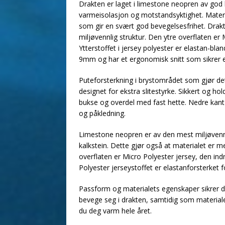
Drakten er laget i limestone neopren av god k
varmeisolasjon og motstandsyktighet. Materia
som gir en svært god bevegelsesfrihet. Drak
miljøvennlig struktur. Den ytre overflaten er 
Ytterstoffet i jersey polyester er elastan-bla
9mm og har et ergonomisk snitt som sikrer 
Puteforsterkning i brystområdet som gjør det
designet for ekstra slitestyrke. Sikkert og h
bukse og overdel med fast hette. Nedre kant
og påkledning.
Limestone neopren er av den mest miljøvenn
kalkstein. Dette gjør også at materialet er m
overflaten er Micro Polyester jersey, den ind
Polyester jerseystoffet er elastanforsterket f
Passform og materialets egenskaper sikrer d
bevege seg i drakten, samtidig som materia
du deg varm hele året.