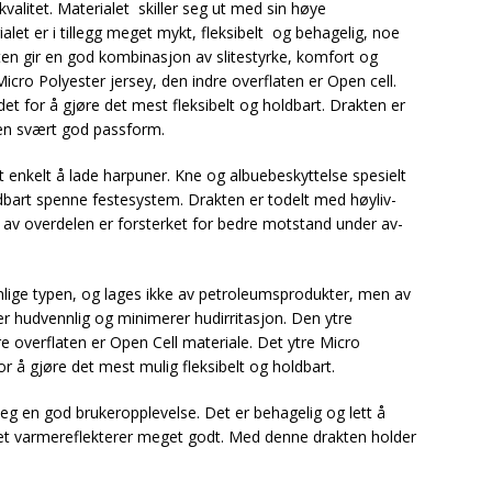
valitet. Materialet
skiller seg ut med sin høye
let er i tillegg meget mykt, fleksibelt og behagelig, noe
ten gir en god kombinasjon av slitestyrke, komfort og
Micro Polyester jersey, den indre overflaten er Open cell.
ndet for å gjøre det mest fleksibelt og holdbart. Drakten er
en svært god passform.
 enkelt å lade harpuner. Kne og albuebeskyttelse spesielt
oldbart spenne festesystem. Drakten er todelt med høyliv-
 av overdelen er forsterket for bedre motstand under av-
lige typen, og lages ikke av petroleumsprodukter, men av
er hudvennlig og minimerer hudirritasjon. Den ytre
re overflaten er Open Cell materiale. Det ytre Micro
or å gjøre det mest mulig fleksibelt og holdbart.
eg en god brukeropplevelse. Det er behagelig og lett å
let varmereflekterer meget godt. Med denne drakten holder