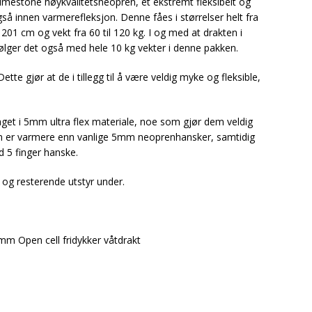
Limestone høykvalitetsneopren, et ekstremt fleksibelt og
så innen varmerefleksjon. Denne fåes i størrelser helt fra
l 201 cm og vekt fra 60 til 120 kg. I og med at drakten i
ølger det også med hele 10 kg vekter i denne pakken.
tte gjør at de i tillegg til å være veldig myke og fleksible,
aget i 5mm ultra flex materiale, noe som gjør dem veldig
m er varmere enn vanlige 5mm neoprenhansker, samtidig
 5 finger hanske.
 og resterende utstyr under.
m Open cell fridykker våtdrakt