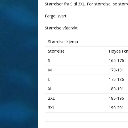
Størrelser fra S til 3XL. For størrelse, se stø
Farge: svart
Størrelse våtdrakt:
Størrelseskjema
Størrelse
Høyde i c
S
165-176
M
170-181
L
175-186
Xl
180-191
2XL
185-196
3XL
190-201