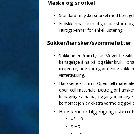
Maske og snorkel
Standard fridykkersnorkel med behageli
Fridykkermaske med god passform og lav
Hurtigspenner for enkel justering.
Sokker/hansker/svømmeføtter
Sokkene er 7mm tykke. Meget fleksible,
behagelige å ha på, og tåler bruk. Fors
materiale, noe som gjør denne sokken
vinterdykking.
Hanskene er 5 mm Open cell materiale, 
open cell materiale. Dette gjør hanske
behagelige å ha på, og gir god bevegeli
kombinasjon av ekstra varme og god b
Hanskene er tilgjengelig i størrels
XS = 6
S = 7