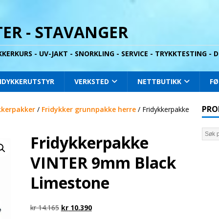
ER - STAVANGER
YKKERKURS - UV-JAKT - SNORKLING - SERVICE - TRYKKTESTING -
IDYKKERUTSTYR
VERKSTED
NETTBUTIKK
FØ
PRO
kkerpakker
/
Fridykker grunnpakke herre
/ Fridykkerpakke
Fridykkerpakke
VINTER 9mm Black
Limestone
kr
14.165
kr
10.390