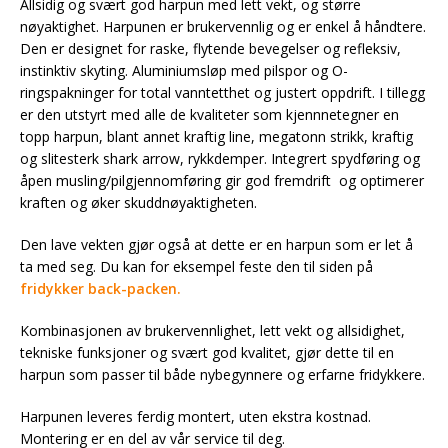
Allsidig og svært god harpun med lett vekt, og større
nøyaktighet. Harpunen er brukervennlig og er enkel å håndtere.
Den er designet for raske, flytende bevegelser og refleksiv,
instinktiv skyting. Aluminiumsløp med pilspor og O-
ringspakninger for total vanntetthet og justert oppdrift. I tillegg
er den utstyrt med alle de kvaliteter som kjennnetegner en
topp harpun, blant annet kraftig line, megatonn strikk, kraftig
og slitesterk shark arrow, rykkdemper. Integrert spydføring og
åpen musling/pilgjennomføring gir god fremdrift og optimerer
kraften og øker skuddnøyaktigheten.
Den lave vekten gjør også at dette er en harpun som er let å
ta med seg. Du kan for eksempel feste den til siden på
fridykker back-packen.
Kombinasjonen av brukervennlighet, lett vekt og allsidighet,
tekniske funksjoner og svært god kvalitet, gjør dette til en
harpun som passer til både nybegynnere og erfarne fridykkere.
Harpunen leveres ferdig montert, uten ekstra kostnad.
Montering er en del av vår service til deg.