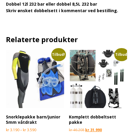
Dobbel 12l 232 bar eller dobbel 8,5L 232 bar
Skriv ønsket dobbelsett i kommentar ved bestilling.
Relaterte produkter
Tilbud!
Tilbud!
Snorklepakke barn/junior
Komplett dobbeltsett
5mm våtdrakt
pakke
kr
3.190
–
kr
3.590
kr
46.208
kr
31.990