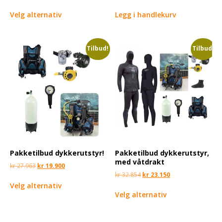
Velg alternativ
Legg i handlekurv
Tilbud!
Tilbud!
Pakketilbud dykkerutstyr!
Pakketilbud dykkerutstyr,
med våtdrakt
kr
27.963
kr
19.900
kr
32.854
kr
23.150
Velg alternativ
Velg alternativ