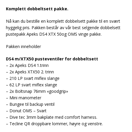
Komplett dobbeltsett pakke.
Nå kan du bestille en komplett dobbelsett pakke til en svært
hyggelig pris. Pakken består av vår best selgende dobbelsett
pustepakk Apeks DS4 XTX 50og OMS vinge pakke.
Pakken inneholder
DS4 m/XTX50 pusteventiler for dobbeltsett
– 2x Apeks DS4 1.trinn
– 2x Apeks XTX50 2. trinn
– 210 LP svart miflex slange
– 62 LP svart miflex slange
– 2x Boltsnap 76mm «goodgrip»
– Mini manometer
– Bungee til backup ventil
– Donut OMS – Svart
– Dive tec 3mm bakplate med comfort harness.
– Tecline QR droppbare lommer, høyre og venstre.