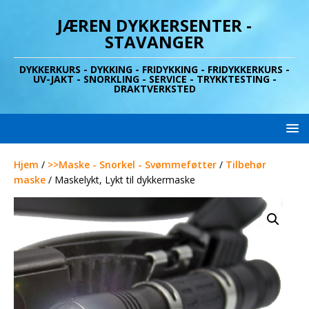
JÆREN DYKKERSENTER -
STAVANGER
DYKKERKURS - DYKKING - FRIDYKKING - FRIDYKKERKURS -
UV-JAKT - SNORKLING - SERVICE - TRYKKTESTING -
DRAKTVERKSTED
Hjem
/
>>Maske - Snorkel - Svømmeføtter
/
Tilbehør
maske
/ Maskelykt, Lykt til dykkermaske