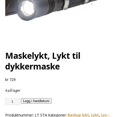
Maskelykt, Lykt til
dykkermaske
kr
729
4 på lager
Legg i handlekurv
Produktnummer:
LT STA
Kategorier:
Backup lykt
,
Lykt
,
Lys -