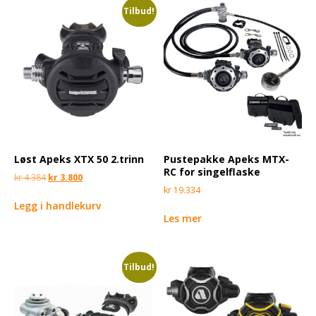
Tilbud!
Løst Apeks XTX 50 2.trinn
Pustepakke Apeks MTX-
RC for singelflaske
kr
4.384
kr
3.800
kr
19.334
Legg i handlekurv
Les mer
Tilbud!