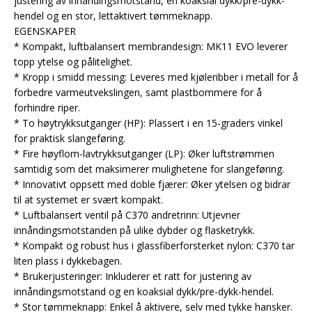
justering av innåndingsmotstand, en koaksial dykk/pre-dykk-
hendel og en stor, lettaktivert tømmeknapp.
EGENSKAPER
* Kompakt, luftbalansert membrandesign: MK11 EVO leverer
topp ytelse og pålitelighet.
* Kropp i smidd messing: Leveres med kjøleribber i metall for å
forbedre varmeutvekslingen, samt plastbommere for å
forhindre riper.
* To høytrykksutganger (HP): Plassert i en 15-graders vinkel
for praktisk slangeføring.
* Fire høyflom-lavtrykksutganger (LP): Øker luftstrømmen
samtidig som det maksimerer mulighetene for slangeføring.
* Innovativt oppsett med doble fjærer: Øker ytelsen og bidrar
til at systemet er svært kompakt.
* Luftbalansert ventil på C370 andretrinn: Utjevner
innåndingsmotstanden på ulike dybder og flasketrykk.
* Kompakt og robust hus i glassfiberforsterket nylon: C370 tar
liten plass i dykkebagen.
* Brukerjusteringer: Inkluderer et ratt for justering av
innåndingsmotstand og en koaksial dykk/pre-dykk-hendel.
* Stor tømmeknapp: Enkel å aktivere, selv med tykke hansker.