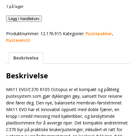
1 på lager
Legg i handlekurv
Produktnummer:
12.176.915
Kategorier:
Pustepakker
,
Pusteventil
Beskrivelse
Beskrivelse
MK11 EVO/C370 R105 Octopus er et kompakt og pålitelig
pustesystem som gjør dykkingen gøy, uansett hvor reisene
dine fører deg. Den nye, balanserte membran-førstetrinnet
MK11 EVO har et innovativt oppsett med doble fjærer, en
kropp i smidd messing med kjøleribber, og beskyttende
plastbommere for å avverge riper. Det kompakte andretrinnet
C370 byr på praktiske brukerjusteringer, inkludert et ratt for