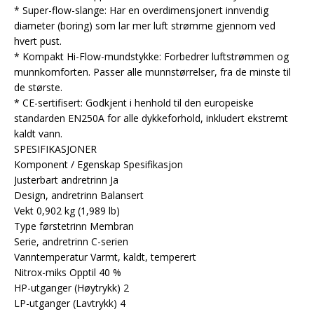
* Super-flow-slange: Har en overdimensjonert innvendig
diameter (boring) som lar mer luft strømme gjennom ved
hvert pust.
* Kompakt Hi-Flow-mundstykke: Forbedrer luftstrømmen og
munnkomforten. Passer alle munnstørrelser, fra de minste til
de største.
* CE-sertifisert: Godkjent i henhold til den europeiske
standarden EN250A for alle dykkeforhold, inkludert ekstremt
kaldt vann.
SPESIFIKASJONER
Komponent / Egenskap Spesifikasjon
Justerbart andretrinn Ja
Design, andretrinn Balansert
Vekt 0,902 kg (1,989 lb)
Type førstetrinn Membran
Serie, andretrinn C-serien
Vanntemperatur Varmt, kaldt, temperert
Nitrox-miks Opptil 40 %
HP-utganger (Høytrykk) 2
LP-utganger (Lavtrykk) 4