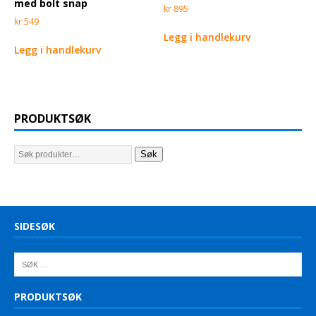
med bolt snap
kr
895
kr
549
Legg i handlekurv
Legg i handlekurv
PRODUKTSØK
Søk
SIDESØK
PRODUKTSØK