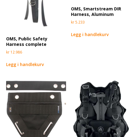
OMS, Smartstream DIR
Harness, Aluminum
kr
5.233
Legg i handlekurv
OMS, Public Safety
Harness complete
kr
12.986
Legg i handlekurv