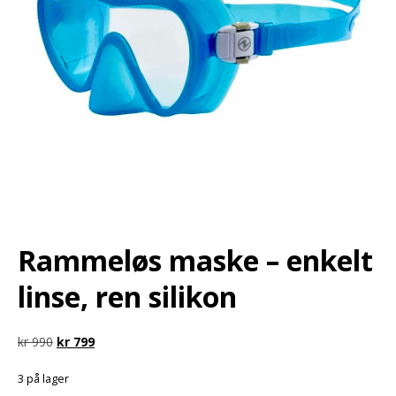
Rammeløs maske – enkelt
linse, ren silikon
kr
990
kr
799
3 på lager