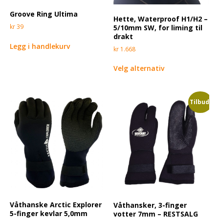
Groove Ring Ultima
Hette, Waterproof H1/H2 –
kr
39
5/10mm SW, for liming til
drakt
Legg i handlekurv
kr
1.668
Velg alternativ
Tilbud!
Våthanske Arctic Explorer
Våthansker, 3-finger
5-finger kevlar 5,0mm
votter 7mm – RESTSALG