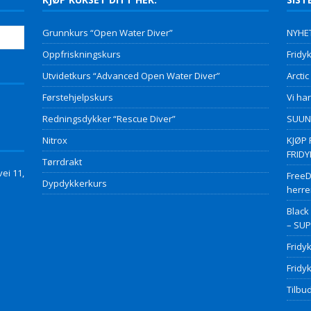
Grunnkurs “Open Water Diver”
NYHET
Oppfriskningskurs
Fridyk
Utvidetkurs “Advanced Open Water Diver”
Arctic
Førstehjelpskurs
Vi har
Redningsdykker “Rescue Diver”
SUUNT
Nitrox
KJØP 
FRID
Tørrdrakt
ei 11,
FreeD
Dypdykkerkurs
herre
Black
– SU
Fridy
Fridy
Tilbud