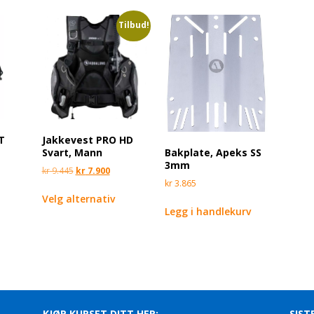
Tilbud!
T
Jakkevest PRO HD
Bakplate, Apeks SS
Svart, Mann
3mm
kr
9.445
kr
7.900
kr
3.865
Velg alternativ
Legg i handlekurv
KJØP KURSET DITT HER:
SIST