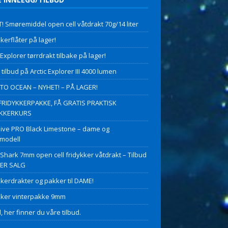
! Smøremiddel open cell våtdrakt 70g/14 liter
kerflåter på lager!
 Explorer tørrdrakt tilbake på lager!
 tilbud på Arctic Explorer III 4000 lumen
O OCEAN – NYHET! – PÅ LAGER!
FRIDYKKERPAKKE, FÅ GRATIS PRAKTISK
YKKERKURS
ive PRO Black Limestone – dame og
modell
 Shark 7mm open cell fridykker våtdrakt – Tilbud
PER SALG
kkerdrakter og pakker til DAME!
kker vinterpakke 9mm
, her finner du våre tilbud.