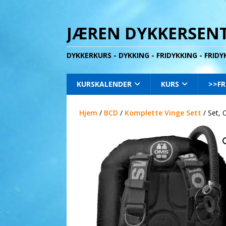
JÆREN DYKKERSENT
DYKKERKURS - DYKKING - FRIDYKKING - FRID
KURSKALENDER
KURS
>>FR
Hjem
/
BCD
/
Komplette Vinge Sett
/ Set,