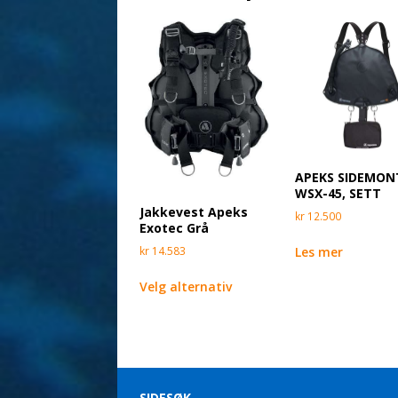
APEKS SIDEMON
WSX-45, SETT
Jakkevest Apeks
kr
12.500
Exotec Grå
kr
14.583
Les mer
Velg alternativ
SIDESØK