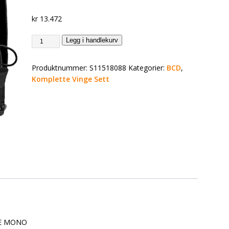
kr
13.472
Legg i handlekurv
Produktnummer:
S11518088
Kategorier:
BCD
,
Komplette Vinge Sett
E MONO