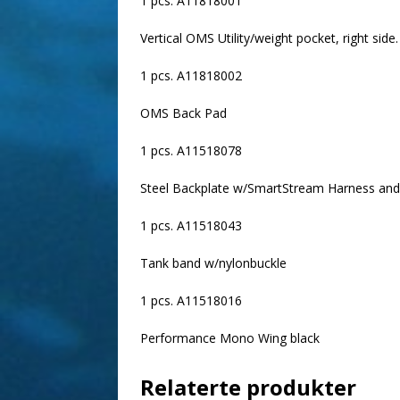
1 pcs. A11818001
Vertical OMS Utility/weight pocket, right side.
1 pcs. A11818002
OMS Back Pad
1 pcs. A11518078
Steel Backplate w/SmartStream Harness and
1 pcs. A11518043
Tank band w/nylonbuckle
1 pcs. A11518016
Performance Mono Wing black
Relaterte produkter