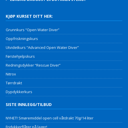
KJØP KURSET DITT HER:
Grunnkurs “Open Water Diver”
Oppfriskningskurs
Utvidetkurs “Advanced Open Water Diver”
Førstehjelpskurs
Redningsdykker “Rescue Diver”
Nitrox
Tørrdrakt
Dypdykkerkurs
SISTE INNLEGG/TILBUD
NYHET! Smøremiddel open cell våtdrakt 70g/14 liter
Fridykkerflåter på lager!