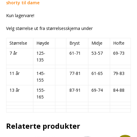
shorty til dame
Kun lagervare!
Velg størrelse ut fra størrelsesskjema under
Størrelse
Høyde
Bryst
Midje
Hofte
7 år
125-
61-71
53-57
69-73
135
11 år
145-
77-81
61-65
79-83
155
13 år
155-
87-91
69-74
84-88
165
Relaterte produkter