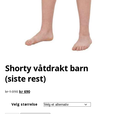
Shorty våtdrakt barn
(siste rest)
kr
1.090
kr
690
Velg størrelse