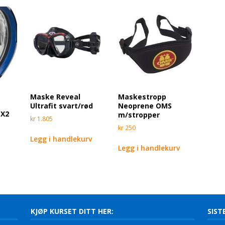
Maske Reveal
Maskestropp
1
Ultrafit svart/rød
Neoprene OMS
 X2
m/stropper
kr
1.805
kr
250
Legg i handlekurv
Legg i handlekurv
KJØP KURSET DITT HER:
SIST