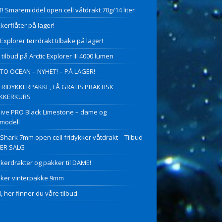
! Smøremiddel open cell våtdrakt 70g/14 liter
kerflåter på lager!
 Explorer tørrdrakt tilbake på lager!
 tilbud på Arctic Explorer III 4000 lumen
O OCEAN – NYHET! – PÅ LAGER!
FRIDYKKERPAKKE, FÅ GRATIS PRAKTISK
YKKERKURS
ive PRO Black Limestone – dame og
modell
 Shark 7mm open cell fridykker våtdrakt – Tilbud
PER SALG
kkerdrakter og pakker til DAME!
kker vinterpakke 9mm
, her finner du våre tilbud.