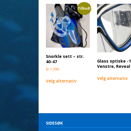
Tilbud!
Snorkle sett – str.
Glass optiske -
40-47
Venstre, Reveal
kr
1.390
Velg alternativ
Velg alternativ
SIDESØK