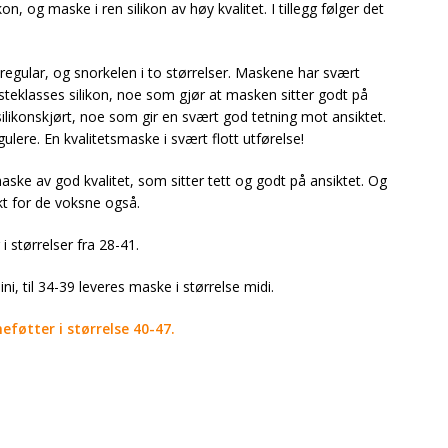
n, og maske i ren silikon av høy kvalitet. I tillegg følger det
 regular, og snorkelen i to størrelser. Maskene har svært
ørsteklasses silikon, noe som gjør at masken sitter godt på
ilikonskjørt, noe som gir en svært god tetning mot ansiktet.
gulere. En kvalitetsmaske i svært flott utførelse!
ske av god kvalitet, som sitter tett og godt på ansiktet. Og
ekt for de voksne også.
 i størrelser fra 28-41.
ni, til 34-39 leveres maske i størrelse midi.
føtter i størrelse 40-47.