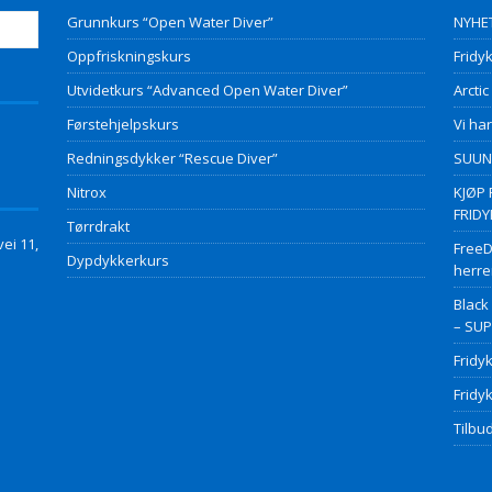
Grunnkurs “Open Water Diver”
NYHET
Oppfriskningskurs
Fridyk
Utvidetkurs “Advanced Open Water Diver”
Arctic
Førstehjelpskurs
Vi har
Redningsdykker “Rescue Diver”
SUUNT
Nitrox
KJØP 
FRID
Tørrdrakt
ei 11,
FreeD
Dypdykkerkurs
herre
Black
– SU
Fridy
Fridy
Tilbud