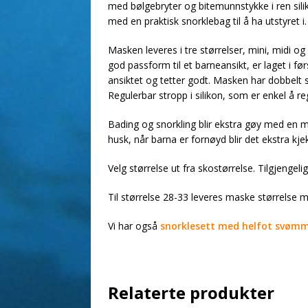
med bølgebryter og bitemunnstykke i ren siliko
med en praktisk snorklebag til å ha utstyret i.
Masken leveres i tre størrelser, mini, midi og
god passform til et barneansikt, er laget i f
ansiktet og tetter godt. Masken har dobbelt s
Regulerbar stropp i silikon, som er enkel å re
Bading og snorkling blir ekstra gøy med en ma
husk, når barna er fornøyd blir det ekstra kj
Velg størrelse ut fra skostørrelse. Tilgjengelig
Til størrelse 28-33 leveres maske størrelse mi
Vi har også
snorklesett med helfot svømme
Relaterte produkter