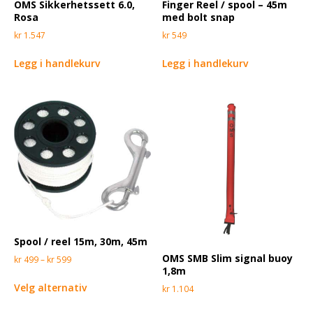
OMS Sikkerhetssett 6.0,
Finger Reel / spool – 45m
Rosa
med bolt snap
kr
1.547
kr
549
Legg i handlekurv
Legg i handlekurv
Spool / reel 15m, 30m, 45m
OMS SMB Slim signal buoy
kr
499
–
kr
599
1,8m
Velg alternativ
kr
1.104