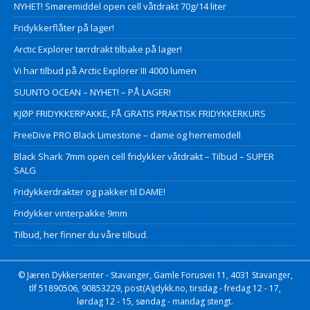
NYHET! Smøremiddel open cell våtdrakt 70g/14 liter
Fridykkerflåter på lager!
Arctic Explorer tørrdrakt tilbake på lager!
Vi har tilbud på Arctic Explorer III 4000 lumen
SUUNTO OCEAN – NYHET! – PÅ LAGER!
KJØP FRIDYKKERPAKKE, FÅ GRATIS PRAKTISK FRIDYKKERKURS
FreeDive PRO Black Limestone – dame og herremodell
Black Shark 7mm open cell fridykker våtdrakt – Tilbud – SUPER
SALG
Fridykkerdrakter og pakker til DAME!
Fridykker vinterpakke 9mm
Tilbud, her finner du våre tilbud.
© Jæren Dykkersenter - Stavanger, Gamle Forusvei 11, 4031 Stavanger,
tlf 51890506, 90853229, post(A)jdykk.no, tirsdag - fredag 12 - 17,
lørdag 12 - 15, søndag - mandag stengt.