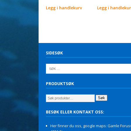
Legg i handleku
Legg i handlekurv
SIDESØK
PRODUKTSØK
Søk
BESØK ELLER KONTAKT OSS:
Her finner du oss, google maps: Gamle Forusv