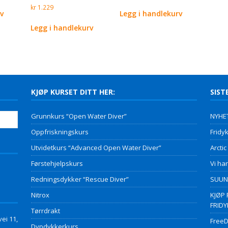
kr
1.229
rv
Legg i handlekurv
Legg i handlekurv
KJØP KURSET DITT HER:
SIST
Grunnkurs “Open Water Diver”
NYHET
Oppfriskningskurs
Fridyk
Utvidetkurs “Advanced Open Water Diver”
Arctic
Førstehjelpskurs
Vi har
Redningsdykker “Rescue Diver”
SUUNT
Nitrox
KJØP 
FRID
Tørrdrakt
ei 11,
FreeD
Dypdykkerkurs