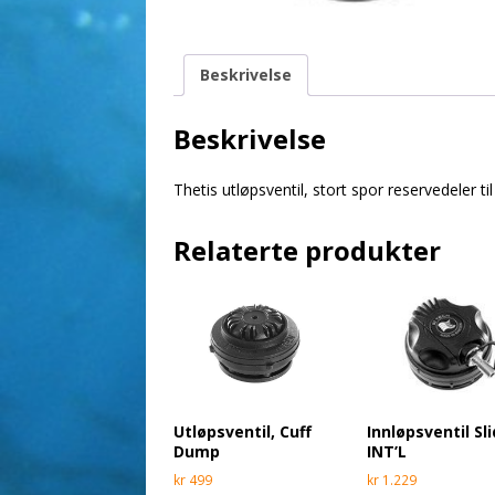
Beskrivelse
Beskrivelse
Thetis utløpsventil, stort spor reservedeler til
Relaterte produkter
Innløpsventil Sl
Utløpsventil, Cuff
INT’L
Dump
kr
1.229
kr
499