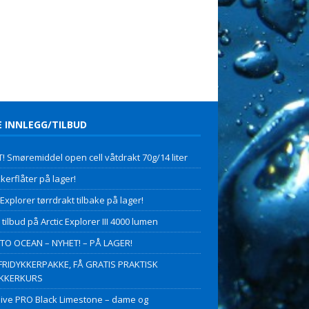
E INNLEGG/TILBUD
! Smøremiddel open cell våtdrakt 70g/14 liter
kerflåter på lager!
 Explorer tørrdrakt tilbake på lager!
 tilbud på Arctic Explorer III 4000 lumen
O OCEAN – NYHET! – PÅ LAGER!
FRIDYKKERPAKKE, FÅ GRATIS PRAKTISK
YKKERKURS
ive PRO Black Limestone – dame og