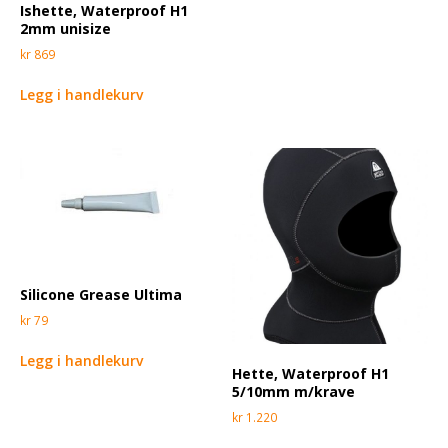
Ishette, Waterproof H1
2mm unisize
kr
869
Legg i handlekurv
Silicone Grease Ultima
kr
79
Legg i handlekurv
Hette, Waterproof H1
5/10mm m/krave
kr
1.220