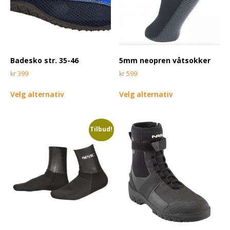
Badesko str. 35-46
5mm neopren våtsokker
kr
399
kr
599
Velg alternativ
Velg alternativ
Tilbud!