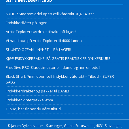
SISTE INNLEGG/TILBUD
NYHET! Smøremiddel open cell våtdrakt 70g/14 liter
Fridykkerflåter på lager!
Arctic Explorer tørrdrakt tilbake på lager!
Vi har tilbud på Arctic Explorer III 4000 lumen
SUUNTO OCEAN – NYHET! – PÅ LAGER!
KJØP FRIDYKKERPAKKE, FÅ GRATIS PRAKTISK FRIDYKKERKURS
FreeDive PRO Black Limestone – dame og herremodell
Black Shark 7mm open cell fridykker våtdrakt – Tilbud – SUPER
SALG
Fridykkerdrakter og pakker til DAME!
Fridykker vinterpakke 9mm
Tilbud, her finner du våre tilbud.
© Jæren Dykkersenter - Stavanger, Gamle Forusvei 11, 4031 Stavanger,