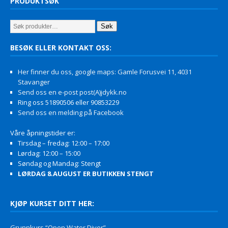
PRODUKTSØK
Søk
BESØK ELLER KONTAKT OSS:
Her finner du oss, google maps: Gamle Forusvei 11, 4031
Stavanger
Send oss en e-post post(A)jdykk.no
Ring oss 51890506 eller 90853229
Send oss en melding på Facebook
Våre åpningstider er:
Tirsdag – fredag: 12:00 – 17:00
Lørdag: 12:00 – 15:00
Søndag og Mandag: Stengt
LØRDAG 8.AUGUST ER BUTIKKEN STENGT
KJØP KURSET DITT HER:
Grunnkurs “Open Water Diver”