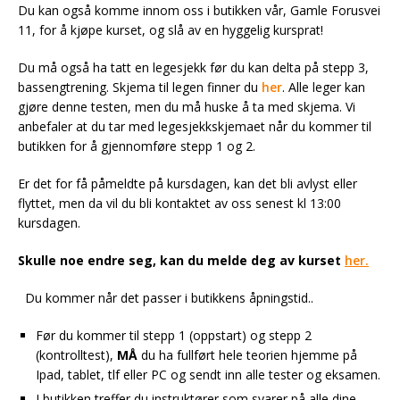
Du kan også komme innom oss i butikken vår, Gamle Forusvei
11, for å kjøpe kurset, og slå av en hyggelig kursprat!
Du må også ha tatt en legesjekk før du kan delta på stepp 3,
bassengtrening. Skjema til legen finner du
her
. Alle leger kan
gjøre denne testen, men du må huske å ta med skjema. Vi
anbefaler at du tar med legesjekkskjemaet når du kommer til
butikken for å gjennomføre stepp 1 og 2.
Er det for få påmeldte på kursdagen, kan det bli avlyst eller
flyttet, men da vil du bli kontaktet av oss senest kl 13:00
kursdagen.
Skulle noe endre seg, kan du melde deg av kurset
her.
Du kommer når det passer i butikkens åpningstid..
Før du kommer til stepp 1 (oppstart) og stepp 2
(kontrolltest),
MÅ
du ha fullført hele teorien hjemme på
Ipad, tablet, tlf eller PC og sendt inn alle tester og eksamen.
I butikken treffer du instruktører som svarer på alle dine