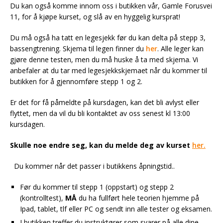
Du kan også komme innom oss i butikken vår, Gamle Forusvei
11, for å kjøpe kurset, og slå av en hyggelig kursprat!
Du må også ha tatt en legesjekk før du kan delta på stepp 3,
bassengtrening. Skjema til legen finner du
her
. Alle leger kan
gjøre denne testen, men du må huske å ta med skjema. Vi
anbefaler at du tar med legesjekkskjemaet når du kommer til
butikken for å gjennomføre stepp 1 og 2.
Er det for få påmeldte på kursdagen, kan det bli avlyst eller
flyttet, men da vil du bli kontaktet av oss senest kl 13:00
kursdagen.
Skulle noe endre seg, kan du melde deg av kurset
her.
Du kommer når det passer i butikkens åpningstid..
Før du kommer til stepp 1 (oppstart) og stepp 2
(kontrolltest),
MÅ
du ha fullført hele teorien hjemme på
Ipad, tablet, tlf eller PC og sendt inn alle tester og eksamen.
I butikken treffer du instruktører som svarer på alle dine