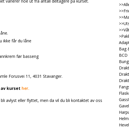
t varierer noe ut fra antall deltagere på kurset.
>>All
>>Fri
>>Ma
>>Uts
>>Våt
låne.
>Pakk
 ikke får du låne
Adap
Bag &
BCD
annkrem før basseng
Bung
Drakt
Drakt
mle Forusvei 11, 4031 Stavanger.
Drakt
Fangs
 av kurset
her.
Flask
Gassf
i avlyst eller flyttet, men da vil du bli kontaktet av oss
Gave
Harp
Helm
Heveb