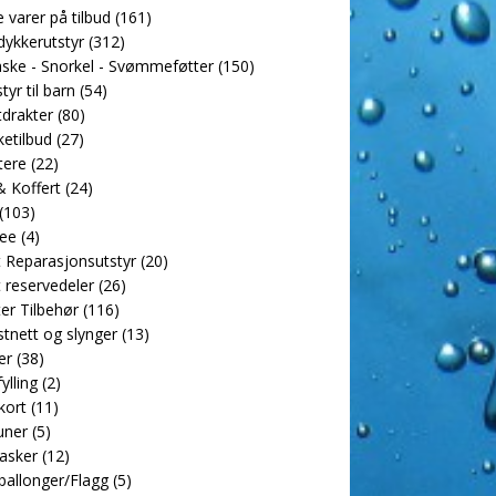
e varer på tilbud
(161)
dykkerutstyr
(312)
ske - Snorkel - Svømmeføtter
(150)
tyr til barn
(54)
drakter
(80)
etilbud
(27)
tere
(22)
 Koffert
(24)
(103)
ee
(4)
 Reparasjonsutstyr
(20)
 reservedeler
(26)
er Tilbehør
(116)
tnett og slynger
(13)
er
(38)
ylling
(2)
kort
(11)
uner
(5)
asker
(12)
allonger/Flagg
(5)