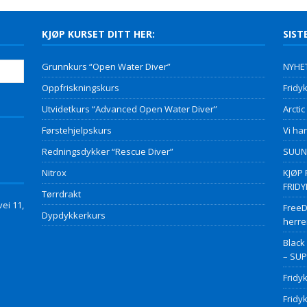
KJØP KURSET DITT HER:
SIST
Grunnkurs “Open Water Diver”
NYHET
Oppfriskningskurs
Fridyk
Utvidetkurs “Advanced Open Water Diver”
Arctic
Førstehjelpskurs
Vi har
Redningsdykker “Rescue Diver”
SUUNT
Nitrox
KJØP 
FRID
Tørrdrakt
ei 11,
FreeD
Dypdykkerkurs
herre
Black
– SU
Fridy
Fridy