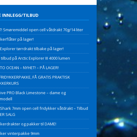
E INNLEGG/TILBUD
! Smøremiddel open cell våtdrakt 70g/14 liter
kerflåter på lager!
 Explorer tørrdrakt tilbake på lager!
 tilbud på Arctic Explorer III 4000 lumen
O OCEAN – NYHET! – PÅ LAGER!
FRIDYKKERPAKKE, FÅ GRATIS PRAKTISK
YKKERKURS
ive PRO Black Limestone – dame og
modell
 Shark 7mm open cell fridykker våtdrakt – Tilbud
PER SALG
kkerdrakter og pakker til DAME!
kker vinterpakke 9mm