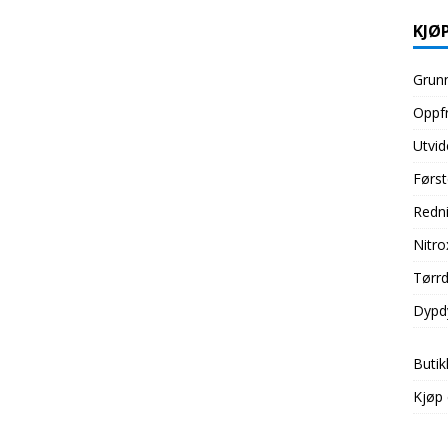
KJØP
Grunn
Oppfr
Utvid
Først
Redni
Nitro
Tørrd
Dypd
Butik
Kjøp 