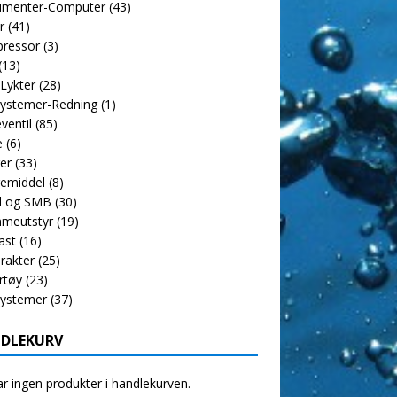
rumenter-Computer
(43)
r
(41)
ressor
(3)
(13)
 Lykter
(28)
ystemer-Redning
(1)
ventil
(85)
e
(6)
er
(33)
emiddel
(8)
l og SMB
(30)
meutstyr
(19)
ast
(16)
rakter
(25)
rtøy
(23)
systemer
(37)
DLEKURV
r ingen produkter i handlekurven.