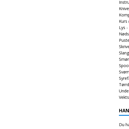
Inst
Knive
Komp
Kurs
Lys -
Nøds
Puste
Skriv
Slang
Smør
Spoo
Svøm
Syref
Tørrd
Unde
Vekt
HAN
Du ha