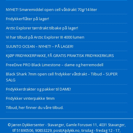
NYHET! Smøremiddel open cell våtdrakt 70g/14 liter
Fridykkerflåter på lager!
Arctic Explorer tørrdrakt tilbake på lager!
Vi har tilbud på Arctic Explorer III 4000 lumen
SUUNTO OCEAN – NYHET! – PÅ LAGER!
KJØP FRIDYKKERPAKKE, FÅ GRATIS PRAKTISK FRIDYKKERKURS
FreeDive PRO Black Limestone – dame og herremodell
Black Shark 7mm open cell fridykker våtdrakt – Tilbud – SUPER
SALG
Fridykkerdrakter og pakker til DAME!
Fridykker vinterpakke 9mm
Tilbud, her finner du våre tilbud.
© Jæren Dykkersenter - Stavanger, Gamle Forusvei 11, 4031 Stavanger,
tlf 51890506, 90853229, post(A)jdykk.no, tirsdag - fredag 12 - 17,