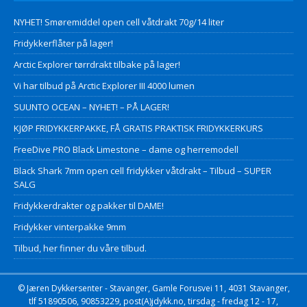
NYHET! Smøremiddel open cell våtdrakt 70g/14 liter
Fridykkerflåter på lager!
Arctic Explorer tørrdrakt tilbake på lager!
Vi har tilbud på Arctic Explorer III 4000 lumen
SUUNTO OCEAN – NYHET! – PÅ LAGER!
KJØP FRIDYKKERPAKKE, FÅ GRATIS PRAKTISK FRIDYKKERKURS
FreeDive PRO Black Limestone – dame og herremodell
Black Shark 7mm open cell fridykker våtdrakt – Tilbud – SUPER
SALG
Fridykkerdrakter og pakker til DAME!
Fridykker vinterpakke 9mm
Tilbud, her finner du våre tilbud.
© Jæren Dykkersenter - Stavanger, Gamle Forusvei 11, 4031 Stavanger,
tlf 51890506, 90853229, post(A)jdykk.no, tirsdag - fredag 12 - 17,