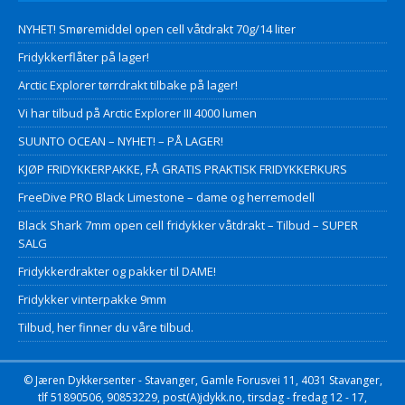
NYHET! Smøremiddel open cell våtdrakt 70g/14 liter
Fridykkerflåter på lager!
Arctic Explorer tørrdrakt tilbake på lager!
Vi har tilbud på Arctic Explorer III 4000 lumen
SUUNTO OCEAN – NYHET! – PÅ LAGER!
KJØP FRIDYKKERPAKKE, FÅ GRATIS PRAKTISK FRIDYKKERKURS
FreeDive PRO Black Limestone – dame og herremodell
Black Shark 7mm open cell fridykker våtdrakt – Tilbud – SUPER
SALG
Fridykkerdrakter og pakker til DAME!
Fridykker vinterpakke 9mm
Tilbud, her finner du våre tilbud.
© Jæren Dykkersenter - Stavanger, Gamle Forusvei 11, 4031 Stavanger,
tlf 51890506, 90853229, post(A)jdykk.no, tirsdag - fredag 12 - 17,