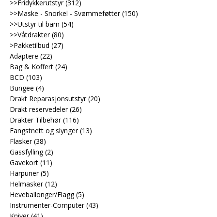
>>Fridykkerutstyr
(312)
>>Maske - Snorkel - Svømmeføtter
(150)
>>Utstyr til barn
(54)
>>Våtdrakter
(80)
>Pakketilbud
(27)
Adaptere
(22)
Bag & Koffert
(24)
BCD
(103)
Bungee
(4)
Drakt Reparasjonsutstyr
(20)
Drakt reservedeler
(26)
Drakter Tilbehør
(116)
Fangstnett og slynger
(13)
Flasker
(38)
Gassfylling
(2)
Gavekort
(11)
Harpuner
(5)
Helmasker
(12)
Heveballonger/Flagg
(5)
Instrumenter-Computer
(43)
Kniver
(41)