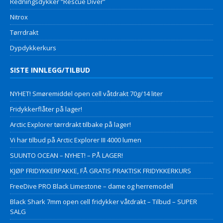
Redningsdykker “Rescue Diver”
Nitrox
Tørrdrakt
Dypdykkerkurs
SISTE INNLEGG/TILBUD
NYHET! Smøremiddel open cell våtdrakt 70g/14 liter
Fridykkerflåter på lager!
Arctic Explorer tørrdrakt tilbake på lager!
Vi har tilbud på Arctic Explorer III 4000 lumen
SUUNTO OCEAN – NYHET! – PÅ LAGER!
KJØP FRIDYKKERPAKKE, FÅ GRATIS PRAKTISK FRIDYKKERKURS
FreeDive PRO Black Limestone – dame og herremodell
Black Shark 7mm open cell fridykker våtdrakt – Tilbud – SUPER
SALG