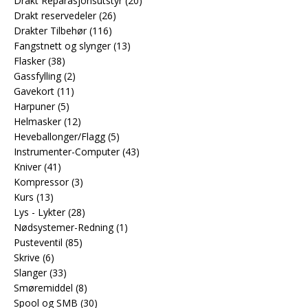
Drakt Reparasjonsutstyr
(20)
Drakt reservedeler
(26)
Drakter Tilbehør
(116)
Fangstnett og slynger
(13)
Flasker
(38)
Gassfylling
(2)
Gavekort
(11)
Harpuner
(5)
Helmasker
(12)
Heveballonger/Flagg
(5)
Instrumenter-Computer
(43)
Kniver
(41)
Kompressor
(3)
Kurs
(13)
Lys - Lykter
(28)
Nødsystemer-Redning
(1)
Pusteventil
(85)
Skrive
(6)
Slanger
(33)
Smøremiddel
(8)
Spool og SMB
(30)