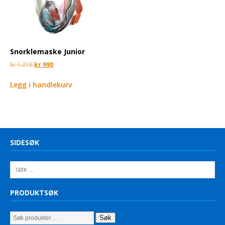
Snorklemaske Junior
kr
1.218
kr
990
Legg i handlekurv
SIDESØK
PRODUKTSØK
Søk