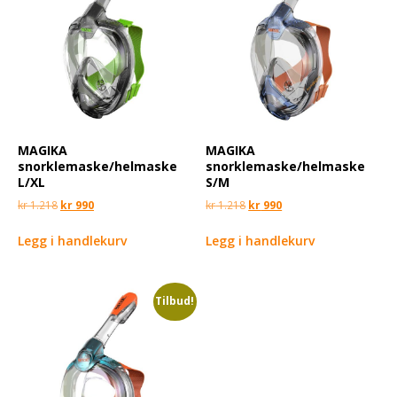
MAGIKA
MAGIKA
snorklemaske/helmaske
snorklemaske/helmaske
L/XL
S/M
kr
1.218
kr
990
kr
1.218
kr
990
Legg i handlekurv
Legg i handlekurv
Tilbud!