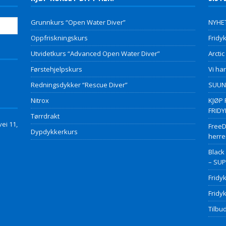
Grunnkurs “Open Water Diver”
NYHET
Oppfriskningskurs
Fridyk
Utvidetkurs “Advanced Open Water Diver”
Arctic
Førstehjelpskurs
Vi har
Redningsdykker “Rescue Diver”
SUUNT
Nitrox
KJØP 
FRID
Tørrdrakt
ei 11,
FreeD
Dypdykkerkurs
herre
Black
– SU
Fridy
Fridy
Tilbud