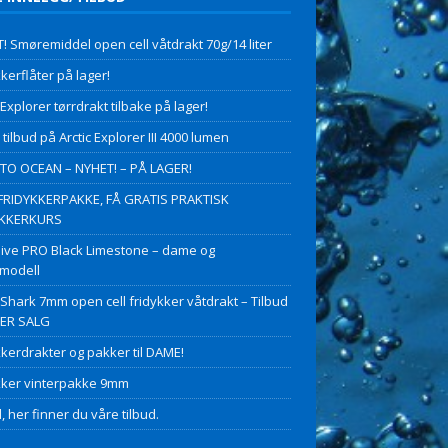
! Smøremiddel open cell våtdrakt 70g/14 liter
kerflåter på lager!
 Explorer tørrdrakt tilbake på lager!
 tilbud på Arctic Explorer III 4000 lumen
O OCEAN – NYHET! – PÅ LAGER!
FRIDYKKERPAKKE, FÅ GRATIS PRAKTISK
YKKERKURS
ive PRO Black Limestone – dame og
modell
 Shark 7mm open cell fridykker våtdrakt – Tilbud
PER SALG
kkerdrakter og pakker til DAME!
kker vinterpakke 9mm
, her finner du våre tilbud.