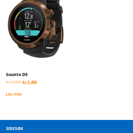
Suunto D5
kr
10.397
kr
5.490
Les mer
SIDESØK