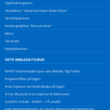
Oppfriskningskurs
Utvidetkurs “Advanced Open Water Diver”
Førstehjelpskurs
Redningsdykker “Rescue Diver”
Nitrox
Tørrdrakt
Dypdykkerkurs
SISTE INNLEGG/TILBUD
NYHET! Smøremiddel open cell våtdrakt 70g/14 liter
Fridykkerflåter på lager!
Arctic Explorer tørrdrakt tilbake på lager!
Vi har tilbud på Arctic Explorer III 4000 lumen
SUUNTO OCEAN – NYHET! – PÅ LAGER!
KJØP FRIDYKKERPAKKE, FÅ GRATIS PRAKTISK FRIDYKKERKURS