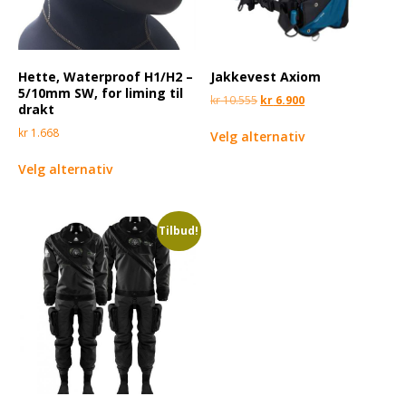
Hette, Waterproof H1/H2 –
Jakkevest Axiom
5/10mm SW, for liming til
kr
10.555
kr
6.900
drakt
kr
1.668
Velg alternativ
Velg alternativ
Tilbud!