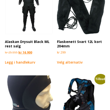
Alaskan Drysuit Black ML
Flaskenett Svart 12L kort
rest salg
204mm
kr
25.555
kr
16.900
kr
299
Legg i handlekurv
Velg alternativ
Tilbud!