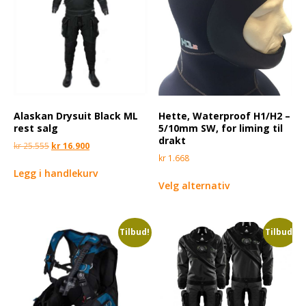
Alaskan Drysuit Black ML
Hette, Waterproof H1/H2 –
rest salg
5/10mm SW, for liming til
drakt
kr
25.555
kr
16.900
kr
1.668
Legg i handlekurv
Velg alternativ
Tilbud!
Tilbud!