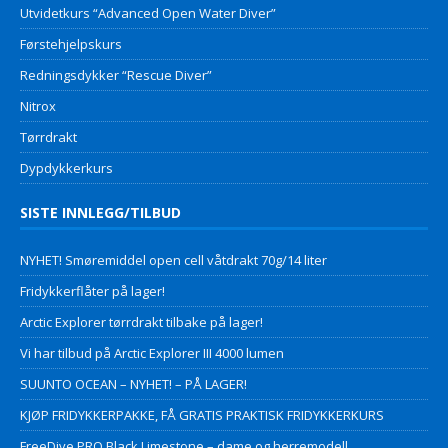
Utvidetkurs “Advanced Open Water Diver”
Førstehjelpskurs
Redningsdykker “Rescue Diver”
Nitrox
Tørrdrakt
Dypdykkerkurs
SISTE INNLEGG/TILBUD
NYHET! Smøremiddel open cell våtdrakt 70g/14 liter
Fridykkerflåter på lager!
Arctic Explorer tørrdrakt tilbake på lager!
Vi har tilbud på Arctic Explorer III 4000 lumen
SUUNTO OCEAN – NYHET! – PÅ LAGER!
KJØP FRIDYKKERPAKKE, FÅ GRATIS PRAKTISK FRIDYKKERKURS
FreeDive PRO Black Limestone – dame og herremodell