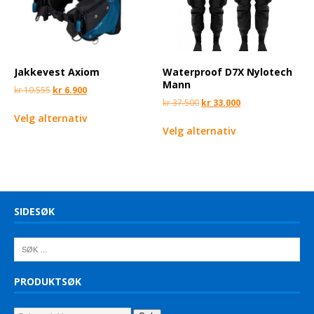
Jakkevest Axiom
Waterproof D7X Nylotech
Mann
kr
10.555
kr
6.900
kr
37.500
kr
33.000
Velg alternativ
Velg alternativ
SIDESØK
PRODUKTSØK