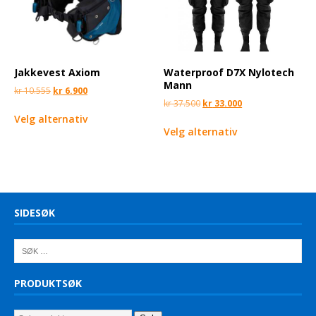
Jakkevest Axiom
Waterproof D7X Nylotech
Mann
kr
10.555
kr
6.900
kr
37.500
kr
33.000
Velg alternativ
Velg alternativ
SIDESØK
PRODUKTSØK