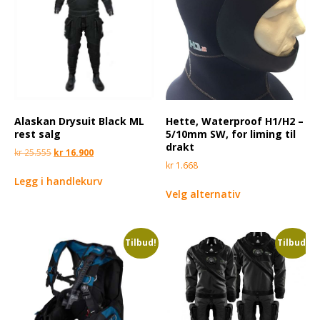
Alaskan Drysuit Black ML
Hette, Waterproof H1/H2 –
rest salg
5/10mm SW, for liming til
drakt
kr
25.555
kr
16.900
kr
1.668
Legg i handlekurv
Velg alternativ
Tilbud!
Tilbud!