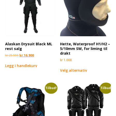
Alaskan Drysuit Black ML
Hette, Waterproof H1/H2 –
rest salg
5/10mm SW, for liming til
drakt
kr
25.555
kr
16.900
kr
1.668
Legg i handlekurv
Velg alternativ
Tilbud!
Tilbud!