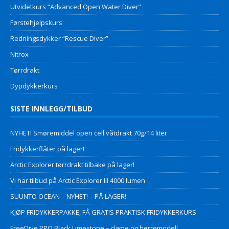
Utvidetkurs “Advanced Open Water Diver”
Førstehjelpskurs
Redningsdykker “Rescue Diver”
Nitrox
Tørrdrakt
Dypdykkerkurs
SISTE INNLEGG/TILBUD
NYHET! Smøremiddel open cell våtdrakt 70g/14 liter
Fridykkerflåter på lager!
Arctic Explorer tørrdrakt tilbake på lager!
Vi har tilbud på Arctic Explorer III 4000 lumen
SUUNTO OCEAN – NYHET! – PÅ LAGER!
KJØP FRIDYKKERPAKKE, FÅ GRATIS PRAKTISK FRIDYKKERKURS
FreeDive PRO Black Limestone – dame og herremodell