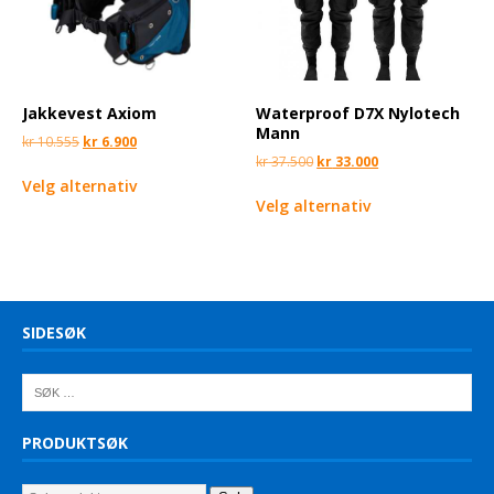
Jakkevest Axiom
Waterproof D7X Nylotech
Mann
kr
10.555
kr
6.900
kr
37.500
kr
33.000
Velg alternativ
Velg alternativ
SIDESØK
PRODUKTSØK