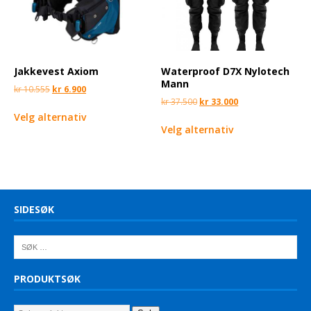
Jakkevest Axiom
Waterproof D7X Nylotech
Mann
kr
10.555
kr
6.900
kr
37.500
kr
33.000
Velg alternativ
Velg alternativ
SIDESØK
PRODUKTSØK