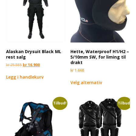
Alaskan Drysuit Black ML
Hette, Waterproof H1/H2 –
rest salg
5/10mm SW, for liming til
drakt
kr
25.555
kr
16.900
kr
1.668
Legg i handlekurv
Velg alternativ
Tilbud!
Tilbud!