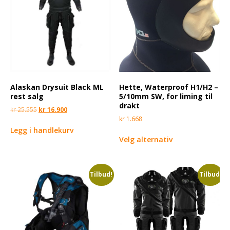
Alaskan Drysuit Black ML
Hette, Waterproof H1/H2 –
rest salg
5/10mm SW, for liming til
drakt
kr
25.555
kr
16.900
kr
1.668
Legg i handlekurv
Velg alternativ
Tilbud!
Tilbud!