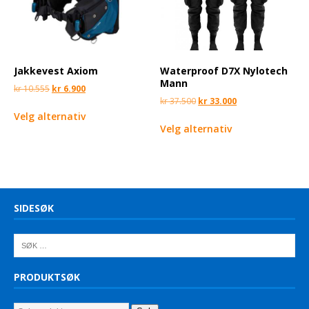
Jakkevest Axiom
Waterproof D7X Nylotech
Mann
kr
10.555
kr
6.900
kr
37.500
kr
33.000
Velg alternativ
Velg alternativ
SIDESØK
PRODUKTSØK