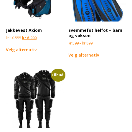
Jakkevest Axiom
Svømmefot helfot – barn
og voksen
kr
10.555
kr
6.900
kr
599
–
kr
899
Velg alternativ
Velg alternativ
Tilbud!