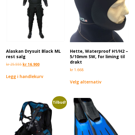
Alaskan Drysuit Black ML
Hette, Waterproof H1/H2 –
rest salg
5/10mm SW, for liming til
drakt
kr
25.555
kr
16.900
kr
1.668
Legg i handlekurv
Velg alternativ
Tilbud!