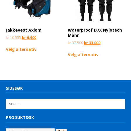
Jakkevest Axiom
Waterproof D7X Nylotech
Mann
kr
10.555
kr
6.900
kr
37.500
kr
33.000
Velg alternativ
Velg alternativ
SIDESØK
PRODUKTSØK