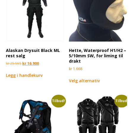
Alaskan Drysuit Black ML
Hette, Waterproof H1/H2 –
rest salg
5/10mm SW, for liming til
drakt
kr
25.555
kr
16.900
kr
1.668
Legg i handlekurv
Velg alternativ
Tilbud!
Tilbud!