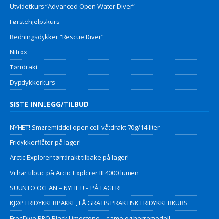
Utvidetkurs “Advanced Open Water Diver”
Førstehjelpskurs
Redningsdykker “Rescue Diver”
Nitrox
Tørrdrakt
Dypdykkerkurs
SISTE INNLEGG/TILBUD
NYHET! Smøremiddel open cell våtdrakt 70g/14 liter
Fridykkerflåter på lager!
Arctic Explorer tørrdrakt tilbake på lager!
Vi har tilbud på Arctic Explorer III 4000 lumen
SUUNTO OCEAN – NYHET! – PÅ LAGER!
KJØP FRIDYKKERPAKKE, FÅ GRATIS PRAKTISK FRIDYKKERKURS
FreeDive PRO Black Limestone – dame og herremodell