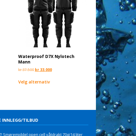
Waterproof D7X Nylotech
Mann
kr
37.500
kr
33.000
Velg alternativ
E INNLEGG/TILBUD
! Smøremiddel open cell våtdrakt 70g/14 liter