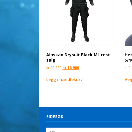
Alaskan Drysuit Black ML rest
Het
salg
5/1
kr
25.555
kr
16.900
kr
1.
Legg i handlekurv
Vel
SIDESØK