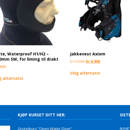
te, Waterproof H1/H2 –
Jakkevest Axiom
0mm SW, for liming til drakt
kr
10.555
kr
6.900
668
Velg alternativ
g alternativ
KJØP KURSET DITT HER:
SIST
Grunnkurs “Open Water Diver”
NYHET