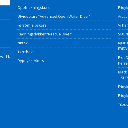
Oppfriskningskurs
Fridyk
Utvidetkurs “Advanced Open Water Diver”
Arctic
Førstehjelpskurs
Vi har
Redningsdykker “Rescue Diver”
SUUNT
Nitrox
KJØP 
FRID
Tørrdrakt
ei 11,
FreeD
Dypdykkerkurs
herre
Black
– SU
Fridy
Fridy
Tilbud