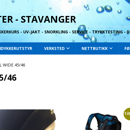
ER - STAVANGER
YKKERKURS - UV-JAKT - SNORKLING - SERVICE - TRYKKTESTING -
IDYKKERUTSTYR
VERKSTED
NETTBUTIKK
FØ
EL WIDE 45/46
5/46
Til