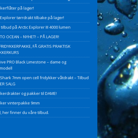
kerflåter på lager!
 Explorer tørrdrakt tilbake på lager!
 tilbud på Arctic Explorer III 4000 lumen
O OCEAN – NYHET! – PÅ LAGER!
FRIDYKKERPAKKE, FÅ GRATIS PRAKTISK
YKKERKURS
ive PRO Black Limestone – dame og
modell
 Shark 7mm open cell fridykker våtdrakt – Tilbud
PER SALG
kkerdrakter og pakker til DAME!
kker vinterpakke 9mm
, her finner du våre tilbud.