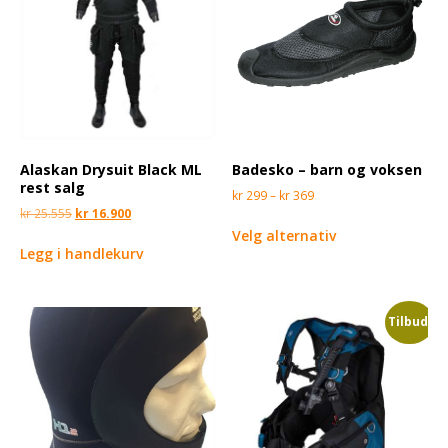
Alaskan Drysuit Black ML
Badesko – barn og voksen
rest salg
kr
299
–
kr
369
kr
25.555
kr
16.900
Velg alternativ
Legg i handlekurv
Tilbud!