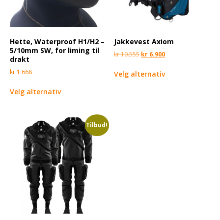
Hette, Waterproof H1/H2 –
Jakkevest Axiom
5/10mm SW, for liming til
kr
10.555
kr
6.900
drakt
kr
1.668
Velg alternativ
Velg alternativ
Tilbud!